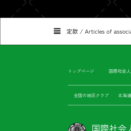
定款 / Articles of associ
トップページ
国際社会人
全国の地区クラブ
北海
国際社会