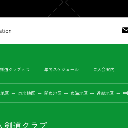
ation
剣道クラブとは
年間スケジュール
ご入会案内
道地区
東北地区
関東地区
東海地区
近畿地区
中
人剣道クラブ