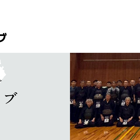
ブ
＞
ラブ